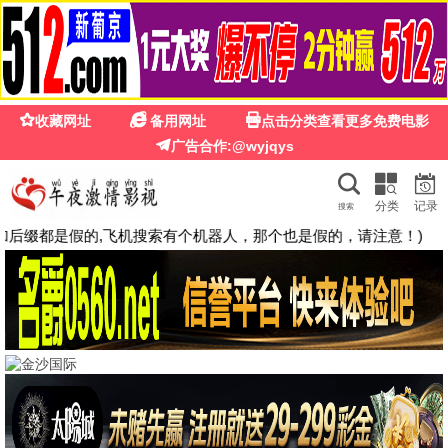
在线电影院
在线电影院
随时随地，银幕就在你手中。最新高清电影、
热播剧集、动漫番剧免费在线观看，每日更
新。在线电影院，开启你的掌上光影之旅。