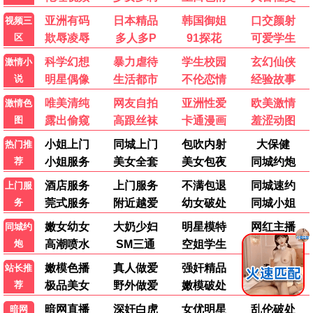
你的名字。1
这个杀手不太冷静2
在线电影院动漫番剧，高
在线电影院动漫番剧，高
清画质，即刻在线播放。
清画质，即刻在线播放。
在线观看
在线观看
2023
2024
三体3
大鱼海棠4