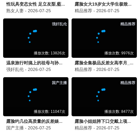
在线观看
在线观看
2024
2024
影迷留言板