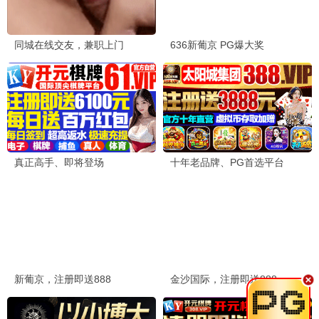
大圣归来5
在线电影院正在热映，高
清画质，即刻在线播放。
在线观看
2025
影迷留言板