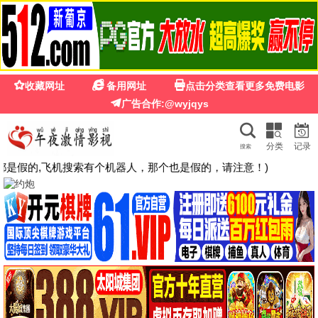
在线电影院
在线电影院
随时随地，银幕就在你手中。最新高清电影、
热播剧集、动漫番剧免费在线观看，每日更
新。在线电影院，开启你的掌上光影之旅。