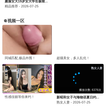
在线发送
刚刚
在线影迷
在线电影院太方便了！随时随地打开就能看高清大
片，爱了爱了！
1小时前
追剧达人
更新速度很快，热播剧集都能在线看，画质超清体验
满分！
3小时前
动漫控
动漫番剧区太赞了，找到了好多经典神作，高清在线
看太棒了！