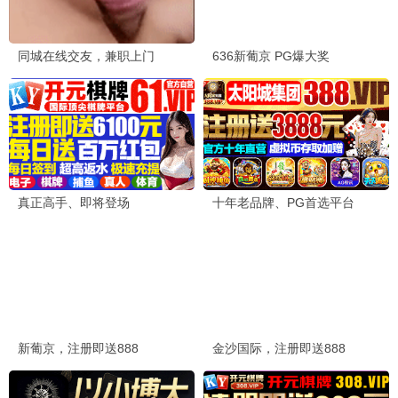
斗罗大陆1
莲花楼2
在线电影院爆笑综艺，高
在线电影院爆笑综艺，高
清画质，即刻在线播放。
清画质，即刻在线播放。
在线观看
在线观看
2025
2025