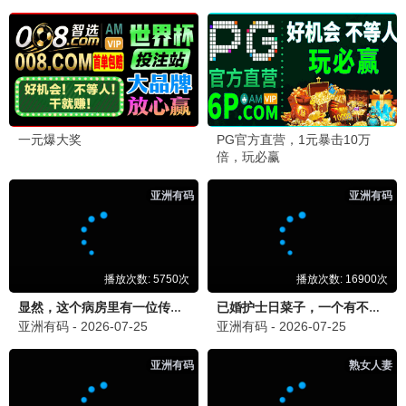
鬼灭之刃5
满江红6
在线电影院爆笑综艺，高
在线电影院爆笑综艺，高
清画质，即刻在线播放。
清画质，即刻在线播放。
在线观看
在线观看
2024
2023
王牌对王牌7
在线电影院爆笑综艺，高
清画质，即刻在线播放。