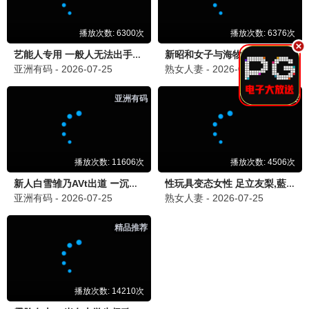
在线观看
2024
影迷留言板