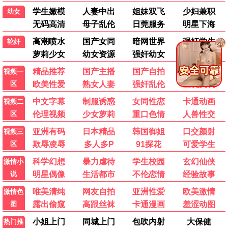
苍兰诀3
极限挑战4
在线电影院正在热映，高
在线电影院正在热映，高
清画质，即刻在线播放。
清画质，即刻在线播放。
在线观看
在线观看
2023
2024
仙逆5
庆余年26