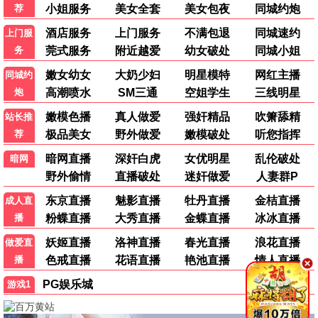
在线电影院正在热映，高
在线电影院正在热映，高
清画质，即刻在线播放。
清画质，即刻在线播放。
在线观看
在线观看
2024
2023
苍兰诀7
夏洛特烦恼8
在线电影院正在热映，高
在线电影院正在热映，高
清画质，即刻在线播放。
清画质，即刻在线播放。