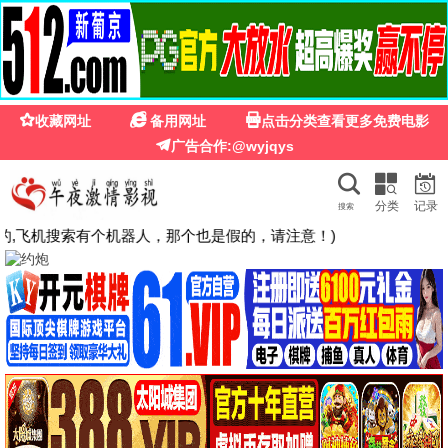
在线电影院
在线电影院
随时随地，银幕就在你手中。最新高清电影、
热播剧集、动漫番剧免费在线观看，每日更
新。在线电影院，开启你的掌上光影之旅。