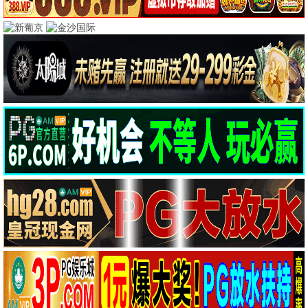
😂 爆笑综艺
欢乐无限
夏洛特烦恼1
鬼灭之刃2
在线电影院爆笑综艺，高
在线电影院爆笑综艺，高
清画质，即刻在线播放。
清画质，即刻在线播放。
在线观看
在线观看
2025
2022