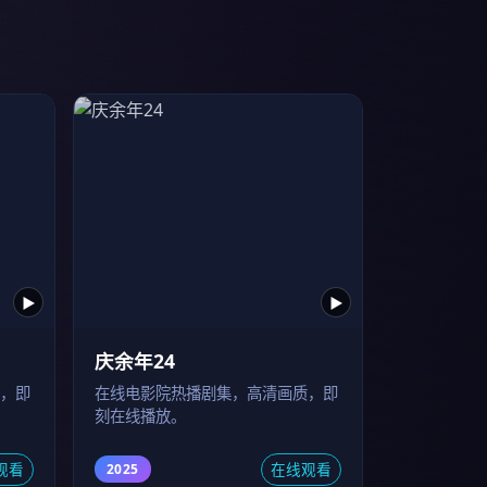
庆余年24
质，即
在线电影院热播剧集，高清画质，即
刻在线播放。
观看
在线观看
2025