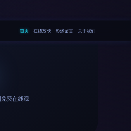
首页
在线放映
影迷留言
关于我们
剧免费在线观
。