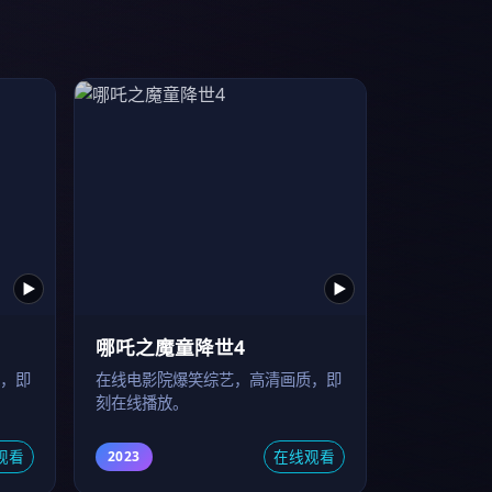
哪吒之魔童降世4
质，即
在线电影院爆笑综艺，高清画质，即
刻在线播放。
观看
在线观看
2023