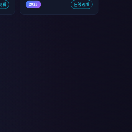
观看
在线观看
2025